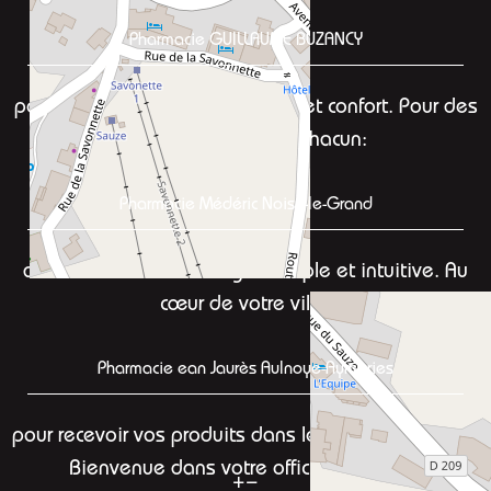
Pharmacie GUILLAUME BUZANCY
pour concilier sécurité, efficacité et confort. Pour des
conseils adaptés à chacun:
Pharmacie Médéric Noisy-le-Grand
avec une interface en ligne simple et intuitive. Au
cœur de votre ville,
Pharmacie ean Jaurès Aulnoye-Aymeries
pour recevoir vos produits dans les meilleurs délais.
Bienvenue dans votre officine en ligne:
+
−