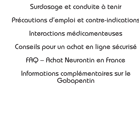
Surdosage et conduite à tenir
Précautions d’emploi et contre-indication
Interactions médicamenteuses
Conseils pour un achat en ligne sécurisé
FAQ – Achat Neurontin en France
Informations complémentaires sur le
Gabapentin
Comment réaliser un achat de Neurontin en ligne en
France?
Depuis la démocratisation des pharmacies numériques, il est
possible de commander Neurontin en ligne sans ordonnance, e
bénéficiant d’un achat simple et discret. Notre plateforme offre