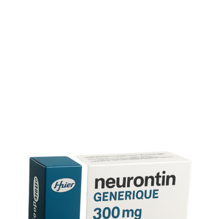
Le gabapentin n’est pas classé comme addictif, mais un arrêt
brutal peut provoquer des symptômes de sevrage : anxiété,
insomnie. Diminuez progressivement la dose.
Neurontin et grossesse
Les données sont limitées. Un avis médical est indispensable
avant toute prise chez la femme enceinte.
Usage pédiatrique
Possible chez l’enfant à partir de 6 ans, dosage calculé en
mg/kg/jour.