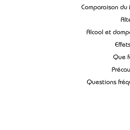
Comparaison du 
Al
Alcool et dom
Effe
Que 
Préca
Questions fré
Comment a