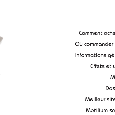
meilleur pr
Comment ache
Où commander 
Informations g
Effets e
Do
Meilleur s
Motilium 