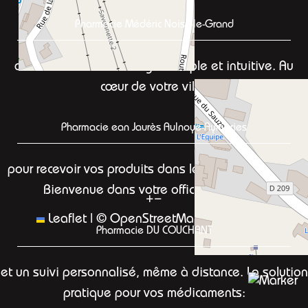
Pharmacie Médéric Noisy-le-Grand
avec une interface en ligne simple et intuitive. Au
cœur de votre ville,
Pharmacie ean Jaurès Aulnoye-Aymeries
pour recevoir vos produits dans les meilleurs délais.
Bienvenue dans votre officine en ligne:
+
−
Leaflet
|
©
OpenStreetMap
contributors
Pharmacie DU COUCHANT
et un suivi personnalisé, même à distance. La solution
pratique pour vos médicaments: