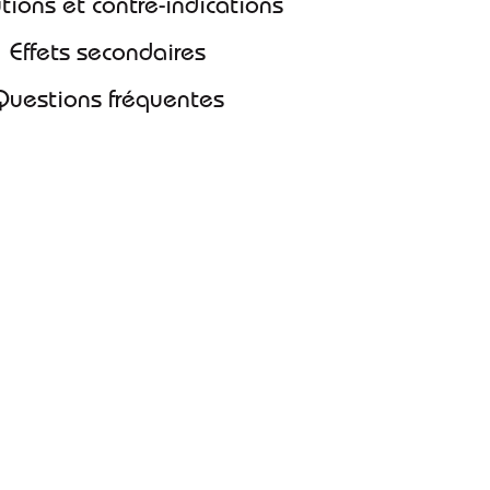
utions et contre-indications
Effets secondaires
Questions fréquentes
um sans ordonnance en France?
n de certaines prescriptions, il est possible
de Nexium générique en ligne sans
armacie en ligne vous permet de commander
meprazole en quelques clics et de profiter des
sation de notre service est simple : remplissez un
l, choisissez votre dosage et validez votre
s recevrez votre colis directement à domicile
es files d’attente et en bénéficiant d’une
crète.